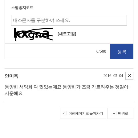
스팸방지코드
[새로고침]
0
/500
삭
2016- 05- 04
안미옥
동양화 서양화 다 멌있는데요 동양화가 조금 가르켜주는 것같아
서운해요
이전페이지로 돌아가기
맨위로