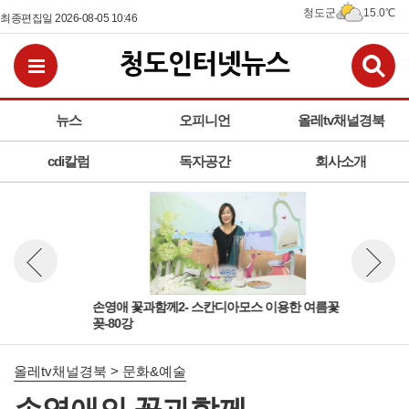
청도군
15.0℃
최종편집일 2026-08-05 10:46
검
전체메뉴보기
뉴스
오피니언
올레tv채널경북
cdi칼럼
독자공간
회사소개
손영애 꽃과함께2- 스칸디아모스 이용한 여름꽃
손영
뉴스 이전보기
뉴스 다
꽂-80강
니-
올레tv채널경북 > 문화&예술