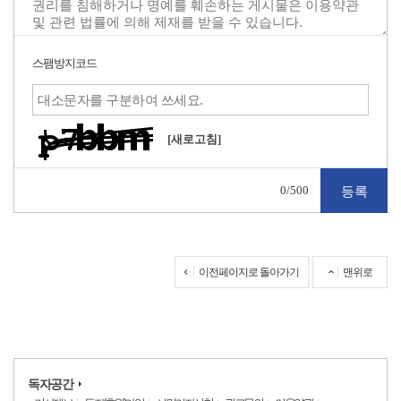
스팸방지코드
[새로고침]
0
/500
이전페이지로 돌아가기
맨위로
독자공간