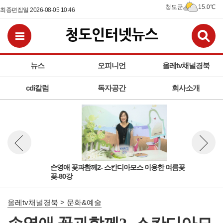
청도군
15.0℃
최종편집일 2026-08-05 10:46
검
전체메뉴보기
뉴스
오피니언
올레tv채널경북
cdi칼럼
독자공간
회사소개
손영애 꽃과함께2- 스칸디아모스 이용한 여름꽃
손영
뉴스 이전보기
뉴스 다
꽂-80강
니-
올레tv채널경북 > 문화&예술