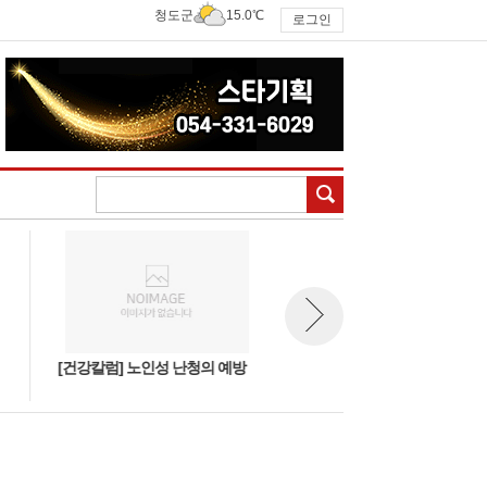
청도군
15.0℃
로그인
검색
[건강칼럼] 노인성 난청의 예방
[건강칼럼] 약초이야기 - 천마
뉴스 다음보기