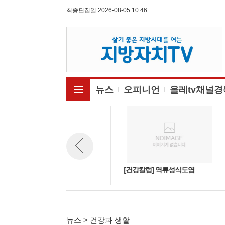
최종편집일 2026-08-05 10:46
전체메뉴보기
뉴스
오피니언
올레tv채널경
[건강칼럼] 약초이야기-천문
[건강칼럼] 역류성식도염
뉴스 이전보기
동… 폐의 기운을 맑게
뉴스 > 건강과 생활