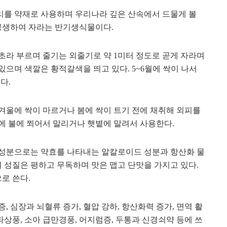
리를 약재로 사용하며 우리나라 깊은 산속에서 드물게 볼
 공생하여 자라는 반기생식물이다.
초라 부르며 줄기는 외줄기로 약 1미터 정도로 곧게 자라며
으며 색깔은 황적갈색을 띄고 있다. 5~6월에 싹이 나서
다.
겨울에 싹이 마르거나 봄에 싹이 트기 전에 채취해 외피를
에 불에 쬐어서 말리거나 햇볕에 말려서 사용한다.
 성분으로는 약효를 나타내는 알칼로이드 성분과 항산화 물
성질은 평하고 무독하며 맛은 맵고 단맛을 가지고 있다.
로 쓴다.
 심장과 뇌혈류 증가, 혈압 강하, 항산화력 증가, 면역 활
파상풍, 소아 급만경풍, 어지럼증, 두통과 신경쇠약 등에 쓰