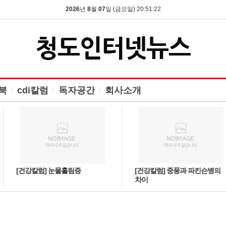
2026
년
8
월
07
일 (금요일) 20:51:23
북
cdi칼럼
독자공간
회사소개
[건강칼럼] 눈물흘림증
[건강칼럼] 중풍과 파킨슨병의
차이