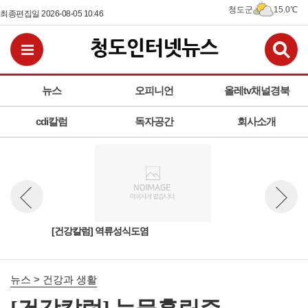
청도군
15.0℃
최종편집일 2026-08-05 10:46
검
전체메뉴보기
뉴스
오피니언
올레tv채널경북
cdi칼럼
독자공간
회사소개
맑게
[건강칼럼] 역류성식도염
[건
뉴스 이전보기
뉴스 다
뉴스 > 건강과 생활