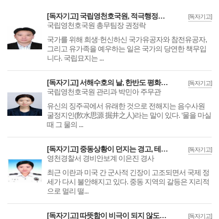
[독자기고] 국립영천호국원, 적극행정으로 국민이 체감하는 보훈서비스 실현
[독자기고]
국립영천호국원 총무팀장 권정락
국가를 위해 희생·헌신하신 국가유공자와 참전유공자,
그리고 유가족을 예우하는 일은 국가의 당연한 책무입
니다. 국립묘지는 ...
[독자기고] 서해수호의 날, 한반도 평화의 근원을 되새기며
[독자기고]
국립영천호국원 관리과 박민아 주무관
유신의 징주곡에서 유래한 것으로 전해지는 음수사원
굴정지인(飮水思源 掘井之人)라는 말이 있다. ‘물을 마실
때 그 물의 ...
[독자기고] 중동상황이 던지는 경고, 테러 대비는 멀리 있는 이야기가 아니다
[독자기고]
영천경찰서 경비안보계 이은진 경사
최근 이란과 미국 간 군사적 긴장이 고조되면서 국제 정
세가 다시 불안해지고 있다. 중동 지역의 갈등은 지리적
으로 멀리 떨...
[독자기고] 따뜻함이 비극이 되지 않도록, ‘화목보일러’ 안전 사용법
[독자기고]