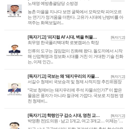
노재영 예방총괄담당 소방경
농촌 마을을 지나다 보면 굴뚝에서 모락모락 피어오르
는 연기가 정겨움을 더한다. 고유가 시대에 난방비를 아
껴주는 화목보일러...
[독자기고] ‘피지컬 AI’ 시대, 벽을 허물어야 융합이 보인다.
[독자기고]
최무영 한국폴리텍대학 로봇캠퍼스 학장
인류의 도구는 끊임없이 진화해 왔다. 돌도끼에서 시작
해 산업혁명과 정보화 시대를 거친 이 거대한 기술 진화
는, 이제 인간...
[독자기고] 국보는 왜 ‘돼지우리의 자물쇠’가 되었는가?
[독자기고]
서길수 청제비 국보승격 및 청제 사적지정 추진위원장
“국보 청제비는 돼지우리에 주석 자물쇠인가?” 이 짧은
물음은 풍자가 아니라 절규에 가깝다. 국보로 지정된 영
천 청제비...
[독자기고] 학령인구 감소 시대, 영천 교육 구조는 이대로 괜찮은가?
[독자기고]
박영환 전)도의원 - 남고 1개교, 여고 3개교… 이제는 ‘교육의 질’을 중심에 둔 해법이 필요합니다.