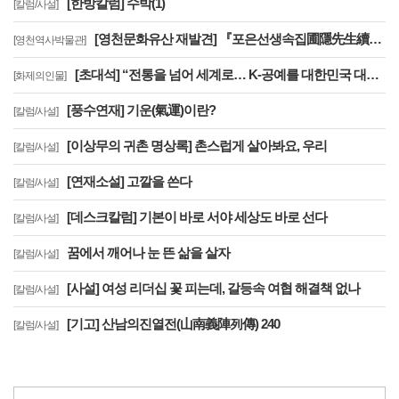
[한방칼럼] 수박(1)
[칼럼/사설]
[영천문화유산 재발견] 『포은선생속집圃隱先生續集』은 우리나라에 왜 2책 밖에 없을까?
[영천역사박물관]
[초대석] “전통을 넘어 세계로… K-공예를 대한민국 대표 문화브랜드로 키우겠습니다”
[화제의인물]
[풍수연재] 기운(氣運)이란?
[칼럼/사설]
[이상무의 귀촌 명상록] 촌스럽게 살아봐요, 우리
[칼럼/사설]
[연재소설] 고깔을 쓴다
[칼럼/사설]
[데스크칼럼] 기본이 바로 서야 세상도 바로 선다
[칼럼/사설]
꿈에서 깨어나 눈 뜬 삶을 살자
[칼럼/사설]
[사설] 여성 리더십 꽃 피는데, 갈등속 여협 해결책 없나
[칼럼/사설]
[기고] 산남의진열전(山南義陣列傳) 240
[칼럼/사설]