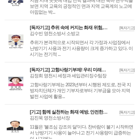
지금 시내 곳곳에 대입 진학 결과에 대한 축하 현수막을
보면 지역 교육의 긍정적인 면과 지역 교육계의 노고에
아낌없는 박...
[독자기고] 추위 속에 커지는 화재 위험, 예방이 가장 확실한 대응입니다
[독자기고]
김수빈 영천소방서 소방교
추위가 본격적으로 시작되면서 각 가정과 사업장에서
난방기기 사용과 전기 사용량이 크게 증가하고 있다. 이
시기는 전기적 ...
[독자기고] 고향사랑기부제! 우리 미래를 위해 모두의 사랑과 관심이 필요합니다.
[독자기고]
김정희 영천시 세정과 세입관리징수팀장
고향사랑기부제는 2023년부터 시행된 제도로, 전국 지
방자치단체가 개인 기부자로부터 기부금을 모아 지역
발전 사업에 활용...
[기고] 함께 실천하는 화재 예방, 안전한 겨울을 만듭시다
[독자기고]
김진욱 영천소방서장
11월은 ‘불조심 강조의 달’이다. 찬바람이 불기 시작하면
서 난방기기 사용이 늘어나고 전기 사용량이 급증하는
이 시기에는...