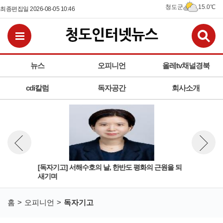
청도군
15.0℃
최종편집일 2026-08-05 10:46
검
전체메뉴보기
뉴스
오피니언
올레tv채널경북
cdi칼럼
독자공간
회사소개
이 체
[독자기고] 서해수호의 날, 한반도 평화의 근원을 되
[독
뉴스 이전보기
뉴스 다
새기며
리 
홈
오피니언
독자기고