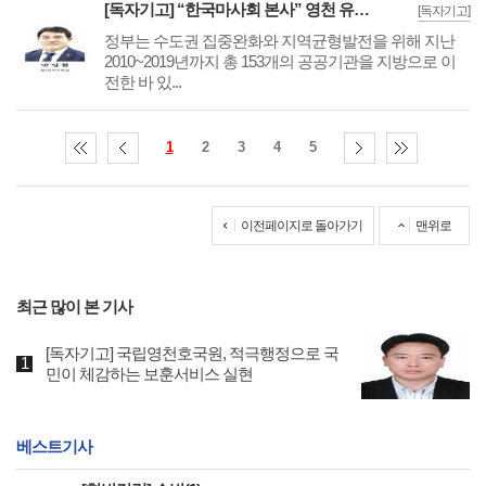
[독자기고] “한국마사회 본사” 영천 유치 -이제 다시 시작입니다-
[독자기고]
정부는 수도권 집중완화와 지역균형발전을 위해 지난
2010~2019년까지 총 153개의 공공기관을 지방으로 이
전한 바 있...
1
2
3
4
5
이전페이지로 돌아가기
맨위로
최근 많이 본 기사
[독자기고] 국립영천호국원, 적극행정으로 국
민이 체감하는 보훈서비스 실현
베스트기사