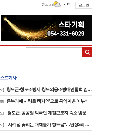
청도군
15.0℃
로그인
검색
스트기사
청도군·청도소방서·청도의용소방대연합회 임원 소통 간담회
도]
온누리에 사랑을 캠페인’으로 취약계층 어부바
도]
청도군, 공공형 외국인 계절근로자 숙소 방문 격려
도]
"사계절 꽃피는 대체불가 청도읍"…원정2리 도로변 목수국 만개
도]