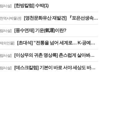
[한방칼럼] 수박(1)
칼럼/사설]
[영천문화유산 재발견] 『포은선생속집圃隱先生續集』은 우리나라에 왜 2책 밖에 없을까?
영천역사박물관]
[풍수연재] 기운(氣運)이란?
칼럼/사설]
[초대석] “전통을 넘어 세계로… K-공예를 대한민국 대표 문화브랜드로 키우겠습니다”
화제의인물]
[이상무의 귀촌 명상록] 촌스럽게 살아봐요, 우리
칼럼/사설]
[데스크칼럼] 기본이 바로 서야 세상도 바로 선다
칼럼/사설]