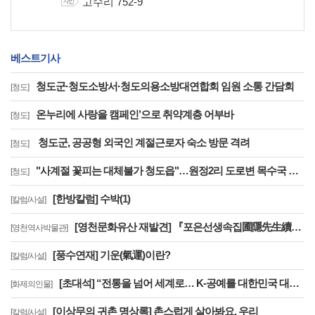
고수리 752-9
지번
베스트기사
청도군·청도소방서·청도의용소방대연합회 임원 소통 간담회
[청도]
온누리에 사랑을 캠페인’으로 취약계층 어부바
[청도]
청도군, 공공형 외국인 계절근로자 숙소 방문 격려
[청도]
"사계절 꽃피는 대체불가 청도읍"…원정2리 도로변 목수국 만개
[청도]
[한방칼럼] 수박(1)
[칼럼/사설]
[영천문화유산 재발견] 『포은선생속집圃隱先生續集』은 우리나라에 왜 2책 밖에 없을까?
[영천역사박물관]
[풍수연재] 기운(氣運)이란?
[칼럼/사설]
[초대석] “전통을 넘어 세계로… K-공예를 대한민국 대표 문화브랜드로 키우겠습니다”
[화제의인물]
[이상무의 귀촌 명상록] 촌스럽게 살아봐요, 우리
[칼럼/사설]