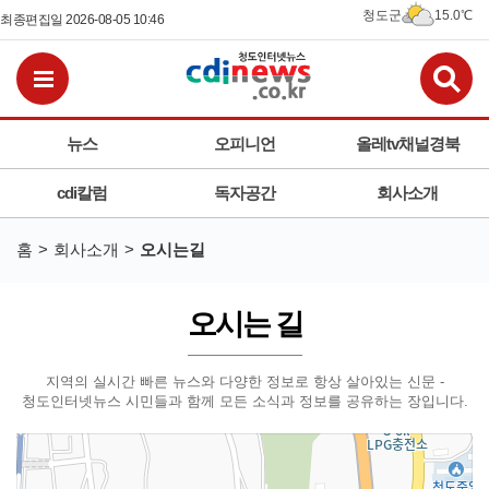
청도군
15.0℃
최종편집일 2026-08-05 10:46
검
전체메뉴보기
뉴스
오피니언
올레tv채널경북
cdi칼럼
독자공간
회사소개
홈
회사소개
오시는길
오시는 길
지역의 실시간 빠른 뉴스와 다양한 정보로 항상 살아있는 신문 -
청도인터넷뉴스
시민들과 함께 모든 소식과 정보를 공유하는 장입니다.