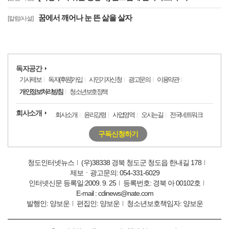
꿈에서 깨어나 눈 뜬 삶을 살자
[칼럼/사설]
독자공간
기사제보
독자(후원)가입
시민기자신청
광고문의
이용약관
개인정보처리방침
청소년보호정책
회사소개
회사소개
윤리강령
사업영역
오시는길
전국네트워크
구독신청하기
청도인터넷뉴스
(우)38338 경북 청도군 청도읍 한내길 178
제보ㆍ광고문의: 054-331-6029
인터넷신문 등록일:2009. 9. 25
등록번호: 경북 아 00102호
E-mail : cdinews@nate.com
발행인: 양보운
편집인: 양보운
청소년보호책임자: 양보운