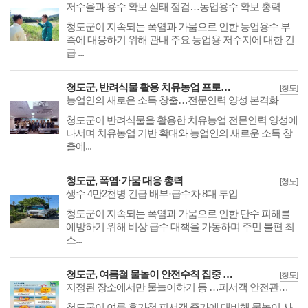
저수율과 용수 확보 실태 점검…농업용수 확보 총력
​​​​​​​청도군이 지속되는 폭염과 가뭄으로 인한 농업용수 부
족에 대응하기 위해 관내 주요 농업용 저수지에 대한 긴
급 ...
청도군, 반려식물 활용 치유농업 프로그램 개강
[청도]
농업인의 새로운 소득 창출…전문인력 양성 본격화
​​​​​​​청도군이 반려식물을 활용한 치유농업 전문인력 양성에
나서며 치유농업 기반 확대와 농업인의 새로운 소득 창
출에...
청도군, 폭염·가뭄 대응 총력
[청도]
생수 4만2천병 긴급 배부·급수차 8대 투입
​​​​​​​청도군이 지속되는 폭염과 가뭄으로 인한 단수 피해를
예방하기 위해 비상 급수 대책을 가동하며 주민 불편 최
소...
청도군, 여름철 물놀이 안전수칙 집중 홍보
[청도]
지정된 장소에서만 물놀이하기 등 …피서객 안전관리 강화
​​​​​​​청도군이 여름 휴가철 피서객 증가에 대비해 물놀이 사