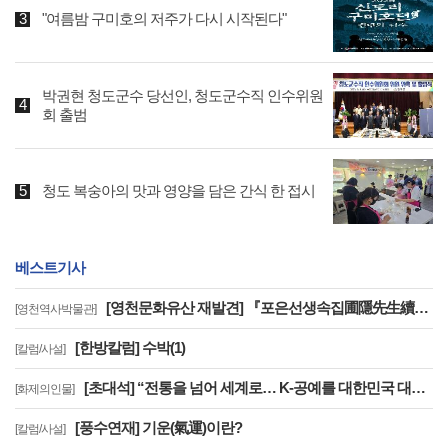
"여름밤 구미호의 저주가 다시 시작된다"
박권현 청도군수 당선인, 청도군수직 인수위원
회 출범
청도 복숭아의 맛과 영양을 담은 간식 한 접시
베스트기사
[영천문화유산 재발견] 『포은선생속집圃隱先生續集』은 우리나라에 왜 2책 밖에 없을까?
[영천역사박물관]
[한방칼럼] 수박(1)
[칼럼/사설]
[초대석] “전통을 넘어 세계로… K-공예를 대한민국 대표 문화브랜드로 키우겠습니다”
[화제의인물]
[풍수연재] 기운(氣運)이란?
[칼럼/사설]