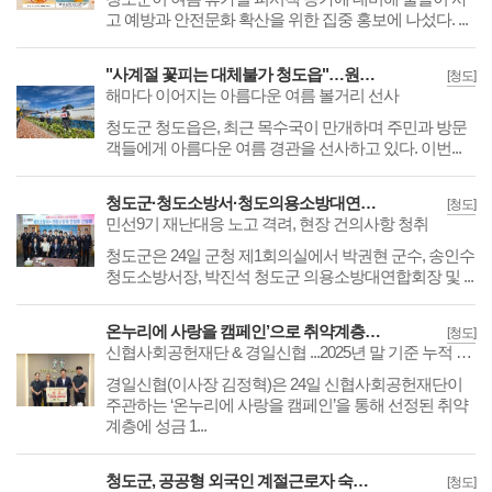
고 예방과 안전문화 확산을 위한 집중 홍보에 나섰다. ...
"사계절 꽃피는 대체불가 청도읍"…원정2리 도로변 목수국 만개
[청도]
해마다 이어지는 아름다운 여름 볼거리 선사
​​​​​​​청도군 청도읍은, 최근 목수국이 만개하며 주민과 방문
객들에게 아름다운 여름 경관을 선사하고 있다. 이번...
청도군·청도소방서·청도의용소방대연합회 임원 소통 간담회
[청도]
민선9기 재난대응 노고 격려, 현장 건의사항 청취
​​​​​​​청도군은 24일 군청 제1회의실에서 박권현 군수, 송인수
청도소방서장, 박진석 청도군 의용소방대연합회장 및 ...
온누리에 사랑을 캠페인’으로 취약계층 어부바
[청도]
신협사회공헌재단 & 경일신협 ...2025년 말 기준 누적 26억 6,700만원
경일신협(이사장 김정혁)은 24일 신협사회공헌재단이
주관하는 ‘온누리에 사랑을 캠페인’을 통해 선정된 취약
계층에 성금 1...
청도군, 공공형 외국인 계절근로자 숙소 방문 격려
[청도]