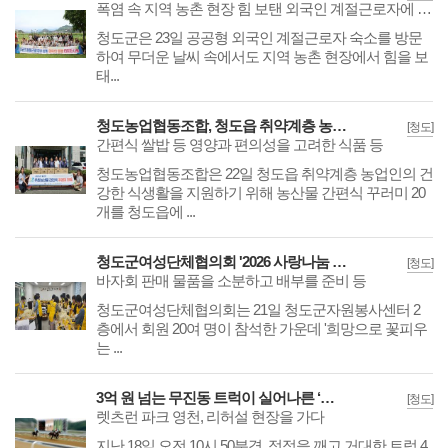
폭염 속 지역 농촌 현장 힘 보탠 외국인 계절근로자에 감사 전해
​​​​​​​청도군은 23일 공공형 외국인 계절근로자 숙소를 방문
하여 무더운 날씨 속에서도 지역 농촌 현장에서 힘을 보
태...
청도농업협동조합, 청도읍 취약계층 농업인에 농산물 꾸러미 지원
[청도]
간편식 쌀밥 등 영양과 편의성을 고려한 식품 등
청도농업협동조합은 22일 청도읍 취약계층 농업인의 건
강한 식생활을 지원하기 위해 농산물 간편식 꾸러미 20
개를 청도읍에 ...
청도군여성단체협의회 '2026 사랑나눔 바자회' 개최
[청도]
바자회 판매 물품을 소분하고 배부를 준비 등
​​​​​​​청도군여성단체협의회는 21일 청도군자원봉사센터 2
층에서 회원 20여 명이 참석한 가운데 '희망으로 꽃피우
는 ...
3억 원 넘는 무진동 트럭이 실어나른 ‘질주 본능’
[청도]
렛츠런 파크 영천, 리허설 현장을 가다
지난 18일 오전 10시 50분경, 정적을 깨고 거대한 트럭 4