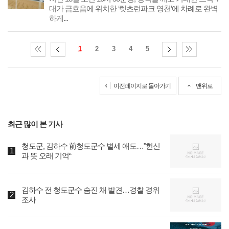
대가 금호읍에 위치한 ‘렛츠런파크 영천’에 차례로 완벽
하게...
1
2
3
4
5
이전페이지로 돌아가기
맨위로
최근 많이 본 기사
청도군, 김하수 前청도군수 별세 애도…"헌신
과 뜻 오래 기억“
김하수 전 청도군수 숨진 채 발견…경찰 경위
조사