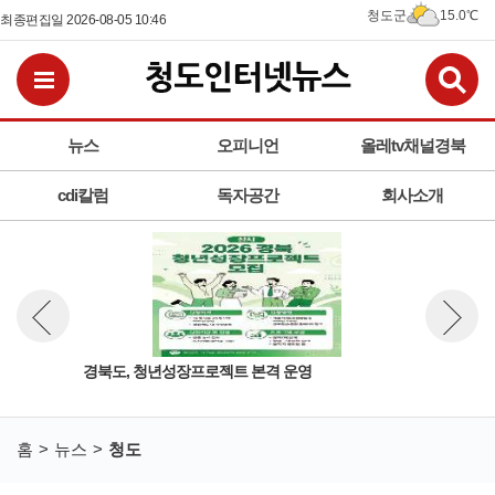
청도군
15.0℃
최종편집일 2026-08-05 10:46
검
전체메뉴보기
뉴스
오피니언
올레tv채널경북
cdi칼럼
독자공간
회사소개
책연
경북도, 청년성장프로젝트 본격 운영
청도
뉴스 이전보기
뉴스 다
사진
홈
뉴스
청도