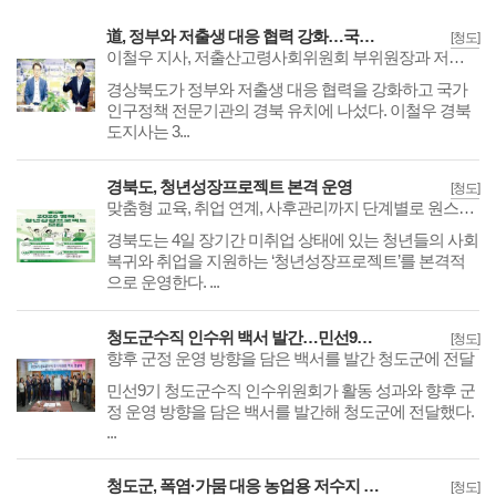
道, 정부와 저출생 대응 협력 강화…국립인구정책연구원 경북 유치 건의
[청도]
이철우 지사, 저출산고령사회위원회 부위원장과 저출생 대응 논의
경상북도가 정부와 저출생 대응 협력을 강화하고 국가
인구정책 전문기관의 경북 유치에 나섰다. 이철우 경북
도지사는 3...
경북도, 청년성장프로젝트 본격 운영
[청도]
맞춤형 교육, 취업 연계, 사후관리까지 단계별로 원스톱 지원
경북도는 4일 장기간 미취업 상태에 있는 청년들의 사회
복귀와 취업을 지원하는 ‘청년성장프로젝트’를 본격적
으로 운영한다. ...
청도군수직 인수위 백서 발간…민선9기 청도군정 청사진 담아
[청도]
향후 군정 운영 방향을 담은 백서를 발간 청도군에 전달
​​​​​​​민선9기 청도군수직 인수위원회가 활동 성과와 향후 군
정 운영 방향을 담은 백서를 발간해 청도군에 전달했다.
...
청도군, 폭염·가뭄 대응 농업용 저수지 긴급 점검
[청도]