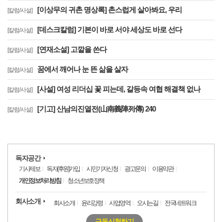
[이상무의 귀촌 명상록] 촌스럽게 살아봐요, 우리
[칼럼/사설]
[데스크칼럼] 기본이 바로 서야 세상도 바로 선다
[칼럼/사설]
[연재소설] 고깔을 쓴다
[칼럼/사설]
꿈에서 깨어나 눈 뜬 삶을 살자
[칼럼/사설]
[사설] 여성 리더십 꽃 피는데, 갈등속 여협 해결책 없나
[칼럼/사설]
[기고] 산남의진열전(山南義陣列傳) 240
[칼럼/사설]
독자공간
기사제보
독자(후원)가입
시민기자신청
광고문의
이용약관
개인정보처리방침
청소년보호정책
회사소개
회사소개
윤리강령
사업영역
오시는길
전국네트워크
구독신청하기