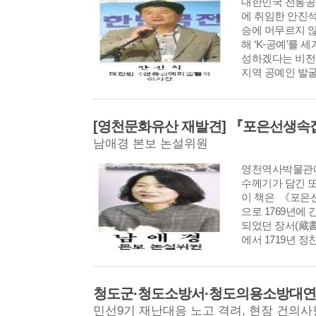
대한민국 전통공
에 취임한 안진
승에 머무르지 
해 ‘K-공예’를 
성하겠다는 비전
지역 공예인 발굴
관광과 연계한 산
을 협회의 핵심 
함께 이어가고 
다”며 대한민국
남애경 본보 논설위원
약속했다. [편집
영천역사박물관에
수께기가 담긴 또
이 책은 《포
으로 1769년에
되었던 장서(藏書
에서 1719년 
정관제(鄭觀濟)
고 이를 홍계희(
교정하여 판각한
선생속록≫을 저
민선9기 재난대응 노고 격려, 현장 건의사
해진다. 포은선생