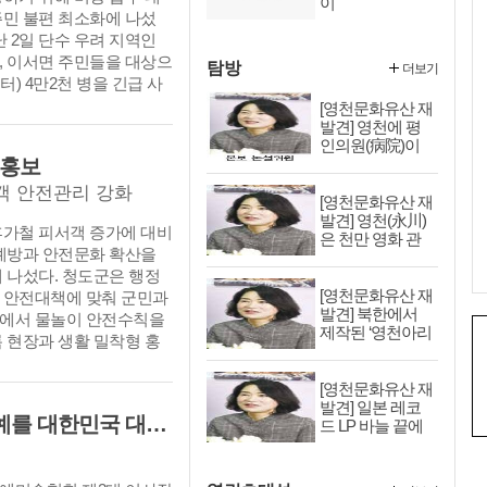
이
주민 불편 최소화에 나섰
난 2일 단수 우려 지역인
, 이서면 주민들을 대상으
탐방
더보기
터) 4만2천 병을 긴급 사
요 배수지에 급수차 8대를
[영천문화유산 재
발견] 영천에 평
유지에 총력을 기울이고 있
인의원(病院)이
어디 있는기요?
 홍보
객 안전관리 강화
[영천문화유산 재
발견] 영천(永川)
 여름 휴가철 피서객 증가에 대비
은 천만 영화 관
 예방과 안전문화 확산을
객을 동원할 소재
가 없는가?
 나섰다. 청도군은 행정
[영천문화유산 재
 안전대책에 맞춰 군민과
발견] 북한에서
에서 물놀이 안전수칙을
제작된 ‘영천아리
 현장과 생활 밀착형 홍
랑’ - 영천역사박
 밝혔다.
물관 소장
[영천문화유산 재
발견] 일본 레코
[초대석] “전통을 넘어 세계로… K-공예를 대한민국 대표 문화브랜드로 키우겠습니다”
드 LP 바늘 끝에
서 피어난 ‘영천
아리랑’ 영천으로
온다.