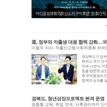
경상북도가 정부
화하고 국가 인
치에 나섰다. 이
청을 방문한 김
회 부위원장과 
정책과 성과를 
청도군수직 인수위 백서 발간...
청도군, 폭염·가뭄 대응 농...
청도
했다. 이 지사는
책을 소개하며 
지속성을 높이기
경북도, 청년성장프로젝트 본격 운영
연구원의 경북 
맞춤형 교육, 취업 연계, 사후관리까지 단