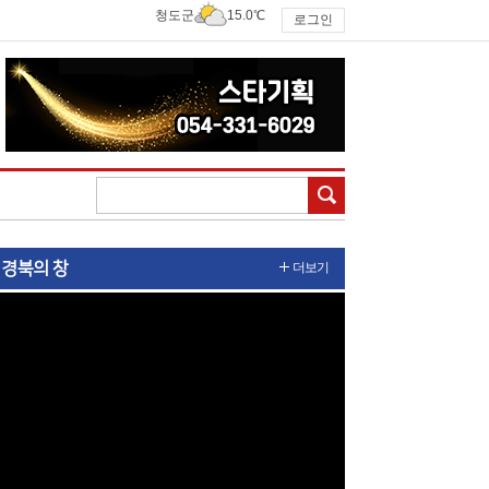
청도군
15.0℃
로그인
검색
경북의 창
더보기