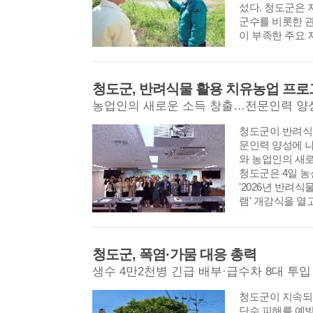
섰다. 청도군은 
『포은선생속집변
군수를 비롯한 관
있다. 9판 총론
이 부족한 주요
간행의 연원을 살
용수 확보 실태를
청도군, 반려식물 활용 치유농업 프로
농업인의 새로운 소득 창출…전문인력 양
​​​​​​​청도군이
문인력 양성에 
와 농업인의 새로
청도군은 4일 
'2026년 반려
램' 개강식을 열
했다고 밝혔다.
청도군, 폭염·가뭄 대응 총력
생수 4만2천병 긴급 배부·급수차 8대 투입
​​​​​​​청도군이
단수 피해를 예방