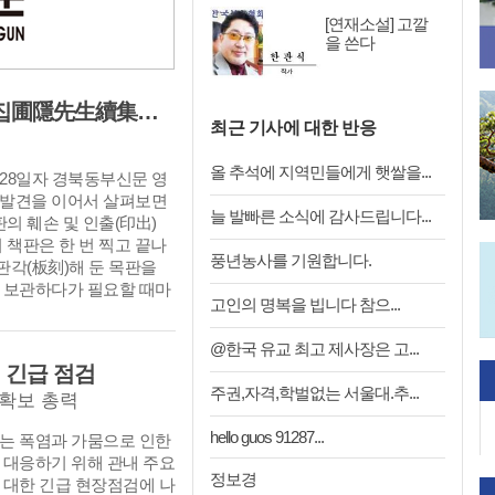
생활문화로 정착시키고 시민
[연재소설] 고깔
 행복을 만들어 가는 대
을 쓴다
단체로 성장시키겠다”고
 시민들의 건강한 여가문화
 활성화를 위해 힘쓰고 있
[영천문화유산 재발견] 『포은선생속집圃隱先生續集』은 우리나라에 왜 2책 밖에 없을까? (2)
을 만나 이야기를 들어봤
최근 기사에 대한 반응
올 추석에 지역민들에게 햇쌀을...
 28일자 경북동부신문 영
발견을 이어서 살펴보면
늘 발빠른 소식에 감사드립니다...
판의 훼손 및 인출(印出)
 책판은 한 번 찍고 끝나
풍년농사를 기원합니다.
 판각(板刻)해 둔 목판을
 보관하다가 필요할 때마
고인의 명복을 빕니다 참으...
 방식이다. 만약 1768
판이 바로 화재로 소실되
@한국 유교 최고 제사장은 고...
유로 추가 인쇄가 ‘불가능
 긴급 점검
’ 특별한 이유를 가지게 된
주권,자격,학벌없는 서울대.추...
확보 총력
인쇄)이 끊기면 초기에 찍
만 세상에 남게 되며, 시
hello guos 91287...
 지속되는 폭염과 가뭄으로 인한
그 수는 기하급수적으로 줄
 대응하기 위해 관내 주요
出) 중단을 예상해 볼 수
정보경
 대한 긴급 현장점검에 나
은속집의 문제점을 지적한