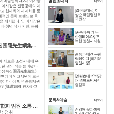
예미술협회 제2대 이사장
열린초대석
더보기
석 이사장은 전통공예의 계
[열린초대석] 이
않고 현대화와 세계화를 통
상순 국립영천호
세계적인 문화 브랜드로 육
국원장
을 제시했다. 안 이사장은
과 청년 작가 지원, 문화
업화, 해외 교류 확대 등
[존중과 배려 무
과제로 제시하며 “전통은
한릴레이#18] 조
녹현 영천시자원
시대와 함께 혁신해야 한
[영천문화유산 재발견] 『포은선생속집圃隱先生續集』은 우리나라에 왜 2책 밖에 없을까?
봉사센터 소장
 전통공예의 새로운 도약을
자주]
존중과 배려 무한
릴레이#1 [최기문
 새로운 조선시대에 수
영천시장]
 한 권의 책을 들어왔다.
은선생속집圃隱先生續集》
[열린초대석]박광
 간행되어 임고서원에 보관
태 경북도민체전
)이다. 이 책은 숭양서원
총감독
정찬위(鄭纘輝)에 편차하고,
가 이후의 시문을 증보하
洪啟禧)가 다시 편차하고
문화&예술
더보기
 개성 숭양서원판 ≪포은
청도군·청도소방서·청도의용소방대연합회 임원 소통 간담회
본으로 간행된 것으로 전
손영애 꽃과함께
항 청취
속집은 1753년 士林 梅
2- 스칸디아모스