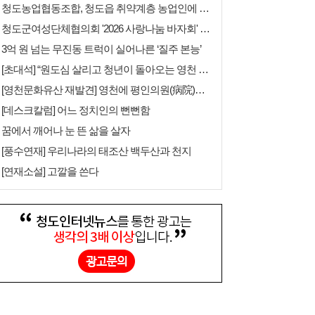
청도농업협동조합, 청도읍 취약계층 농업인에 농산물 꾸러미 지원
청도군여성단체협의회 '2026 사랑나눔 바자회' 개최
3억 원 넘는 무진동 트럭이 실어나른 ‘질주 본능’
[초대석] “원도심 살리고 청년이 돌아오는 영천 만들겠다”
[영천문화유산 재발견] 영천에 평인의원(病院)이 어디 있는기요?
[데스크칼럼] 어느 정치인의 뻔뻔함
꿈에서 깨어나 눈 뜬 삶을 살자
[풍수연재] 우리나라의 태조산 백두산과 천지
[연재소설] 고깔을 쓴다