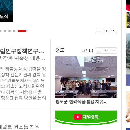
향후 군정 운영 방향을 담은 백서를 발간 청도군에 전달
탑뉴스 정지
탑뉴스 이
탑뉴스
시정뉴스 정
시정뉴스 
시정뉴
청도
道, 정부와 저출생 대응 협력 강화…국립인구정책연구원 경북 유치 건의
6 / 10
이철우 지사, 저출산고령사회위원회 부위원장과 저출생 대응 논의
와 저출생 대응 협력을 강
구정책 전문기관의 경북 유
철우 경북도지사는 3일 도
진오 저출산고령사회위원
만나 경북의 저출생 대응
설명하고 협력 방안을 논의
군, 반려식물 활용 치유...
청도군, 폭염·가뭄 대응 총...
청도군,
 생애주기별 종합 지원 정
국가 인구정책의 전문성과
 위해 가칭 국립인구정책
설립을 건의했다.
계별로 원스톱 지원