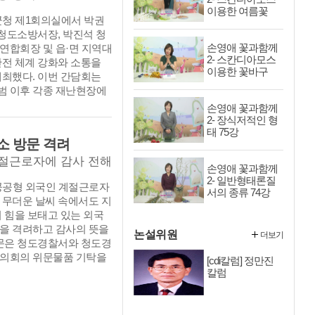
~1757)와 鄭權
이용한 여름꽃
24일 군청 제1회의실에서 박권
이 그 당시에 지역의 유림 사
꽂-80강
 청도소방서장, 박진석 청
 화합하여 정찬위(鄭纘
손영애 꽃과함께
연합회장 및 읍·면 지역대
이후에 나온 시문을 편하고
2- 스칸디아모스
안전 체계 강화와 소통을
 보관해 두었다. 그리고
이용한 꽃바구
개최했다. 이번 간담회는
9년 봄, 임고서원 원장을 비
니-79강
범 이후 각종 재난현장에
의견을 모아 속집의 간행을
과 재산보호를 위해 헌신해
 본이다.
손영애 꽃과함께
 의용소방대원들의 노고
2- 장식저적인 형
태 75강
현장의 애로사항과 건의사항
소 방문 격려
 위해 마련됐다.
계절근로자에 감사 전해
손영애 꽃과함께
2- 일반형태론질
 23일 공공형 외국인 계절근로자
서의 종류 74강
 무더운 날씨 속에서도 지
 힘을 보태고 있는 외국
을 격려하고 감사의 뜻을
논설위원
더보기
방문은 청도경찰서와 청도경
의회의 위문물품 기탁을
[cdi칼럼] 정만진
며, NH농협은행 청도군
칼럼
도 뜻을 함께하여 외국인
생활에 보탬이 될 수 있도
 대응 물품을 전달했다.