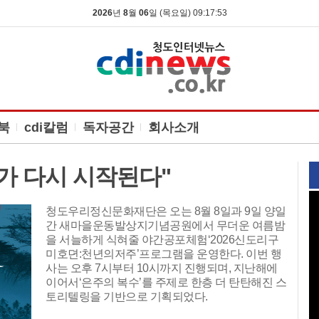
2026
년
8
월
06
일 (목요일) 09:17:54
북
cdi칼럼
독자공간
회사소개
청도군수직 인수위 백서 발간…민선9기 청도군정 청사진 담아
​​​​​​​민선9기 청도군수직 인수위원회가 활동 성과와 향
후 군정 운영 방향을 담은 백서를 발간해 청도군에
전달했다. 청도군은 박권현 청도군수의 취임 준비
를 맡았던 민선9기 청도군수직 인수위원회(위원장
박종규)가 지난 4일 청도군청에서 백서 전달식을
가졌다고 밝혔다.