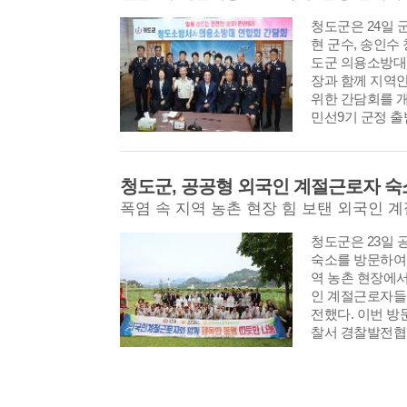
山 鄭重器 (1685 
​​​​​​​청도군은 
(1692~1757)
현 군수, 송인수
회와 임고서원이
도군 의용소방대
輝) 편차 본에 
장과 함께 지역
등사하여 서원에
위한 간담회를 
15년 뒤인 176
민선9기 군정 출
롯한 사림들의 
서 군민의 생명
의논하여 판각한
온 소방공무원과
를 격려하고, 
청도군, 공공형 외국인 계절근로자 숙
을 직접 수렴하기
폭염 속 지역 농촌 현장 힘 보탠 외국인 
​​​​​​​청도군은
숙소를 방문하여
역 농촌 현장에서
인 계절근로자들
전했다. 이번 
찰서 경찰발전협
계기로 마련됐으
지부와 청도농협
계절근로자들의 
록 생필품과 폭염