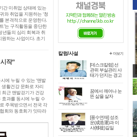
기간 미취업 상태에 있는
귀와 취업을 지원하는 ‘청
를 본격적으로 운영한다.
트’는 구직활동을 중단한
 청년들의 심리 회복과 취
지원하는 사업이다. 초기
맞춤형 교육, 취업 연계,
계별로 원스톱 지원으로
칼럼/사설
더보기
귀를 돕고 있다. 사업은
 시작”
 영주, 영천, 상주, 문경,
[데스크칼럼] 선
·군 청년센터를 거점으로 추
관위 부실관리 사
태가 던지는 경고
은 3100명이다.
와 개혁의 길
시에 누릴 수 있는 ‘맨발
인 생활건강 문화로 자리
꿈에서 깨어나 눈
데 최근 맨발걷기가 건강
뜬 삶을 살자
 효과를 동시에 누릴 수
로 주목받으면서 전국 각
협회와 동호회가 잇따라
. 영천에서도 시민 건강
[풍수연재] 성조
운(成造運)과 이
 확산을 위한 영천시맨발
사(移徙)길일
했다. 초대 회장을 맡은
“맨발걷기를 누구나 쉽게