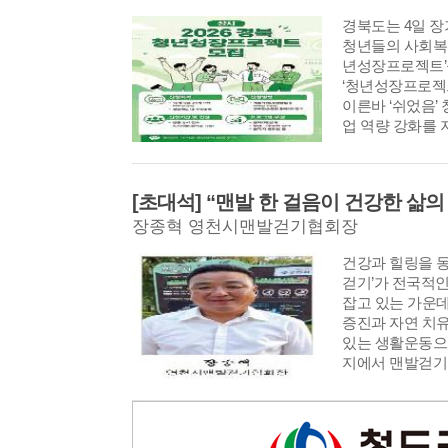
경북도는 4일 장
청년들의 사회복
년성장프로젝트’
‘청년성장프로젝
이른바 ‘쉬었음’
업 역량 강화를 
상담을 시작으로 
사후관리까지 단
청년들의 사회복
[초대석] “맨발 한 걸음이 건강한 삶의
경주, 김천, 구미,
장종혁 영천시맨발걷기협회장
의성 등 8개 시
진하며, 모집인원
건강과 힐링을 동
걷기’가 전국적
잡고 있는 가운
증진과 자연 치유
있는 생활운동으
지에서 맨발걷기
만들어지고 있다
증진과 걷기문화
걷기협회가 출범
장종혁 회장은 