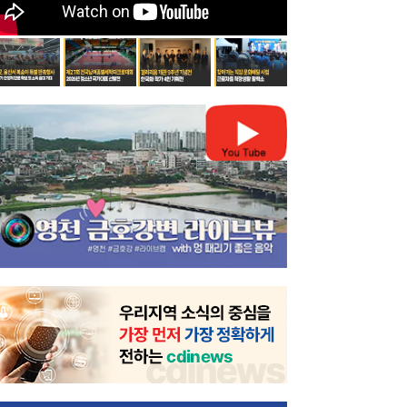
전보기
 다음보기
지
이전보기
스 다음보기
 여름철 물놀이 안전...
"사계절 꽃피는 대체불가 청...
청도군·청도