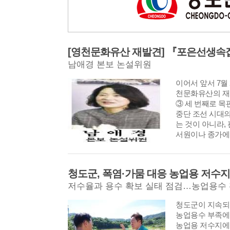
즐길 수 있는 
들이 함께 건강과
표적인 생활체육
포부를 밝혔다.
조성과 생활체육
는 장종혁 회장
남애경 본보 논설위원
다. {편집자주}
이어서 앞서 7월
천문화유산의 재
③ 세 번째로 목
중단 조선 시대의
는 것이 아니라,
서원이나 종가에
다 추가로 찍어내는
년 간행 직후 목
었거나, 다른 이
청도군, 폭염·가뭄 대응 농업용 저수지
할 수 밖에 없는
저수율과 용수 확보 실태 점검…농업용수 
다면 후속 인출(
어둔 극소수의 책
​​​​​​​청도군이
간이 흐를수록 
농업용수 부족에
어든다. 인출(印
농업용 저수지에
있는 흔적을 포