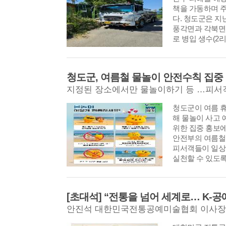
책을 가동하며 
다. 청도군은 지
풍각면과 각북면
로 병입 생수(2리
전 배부하고, 주
투입해 저수율 
다고 밝혔다.
청도군, 여름철 물놀이 안전수칙 집중
지정된 장소에서만 물놀이하기 등 …피서
​​​​​​​청도군이
해 물놀이 사고
위한 집중 홍보에
안전부의 여름철
피서객들이 일상
실천할 수 있도록
보를 강화한다고
안진석 대한민국전통공예미술협회 이사장