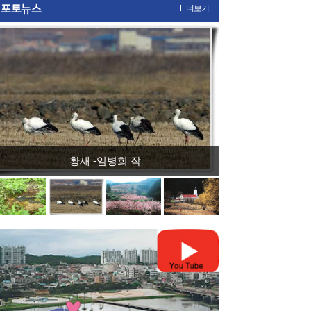
포토뉴스
더보기
황새 -임병희 작