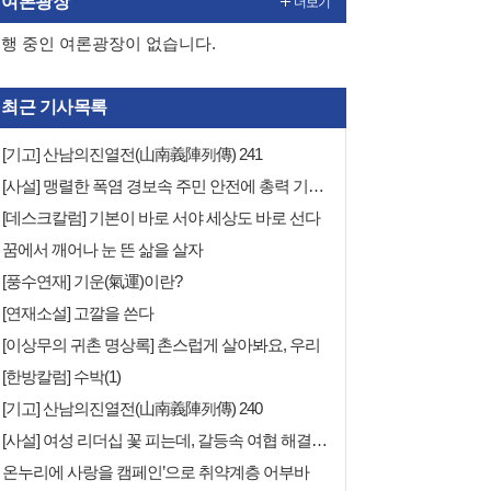
여론광장
더보기
행 중인 여론광장이 없습니다.
최근 기사목록
[기고] 산남의진열전(山南義陣列傳) 241
[사설] 맹렬한 폭염 경보속 주민 안전에 총력 기울여야
[데스크칼럼] 기본이 바로 서야 세상도 바로 선다
꿈에서 깨어나 눈 뜬 삶을 살자
[풍수연재] 기운(氣運)이란?
[연재소설] 고깔을 쓴다
[이상무의 귀촌 명상록] 촌스럽게 살아봐요, 우리
[한방칼럼] 수박(1)
[기고] 산남의진열전(山南義陣列傳) 240
[사설] 여성 리더십 꽃 피는데, 갈등속 여협 해결책 없나
온누리에 사랑을 캠페인’으로 취약계층 어부바