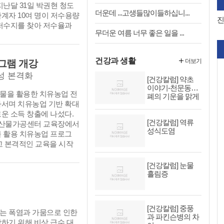
지난달 31일 박권현 청도
정록』에서 찾아 볼 수
더운데 ...고생들많이들하십니...
계자 10여 명이 저수용량
 조에 수록된 글에서 속집
진
 저수지를 찾아 저수율과
펴볼 수 있다.
무더운 여름 너무 좋은 일을 ...
 점검했다고 밝혔다.
건강과 생활
더보기
그램 개강
성 본격화
[건강칼럼] 약초
이야기-천문동…
 반려식물을 활용한 치유농업 전
폐의 기운을 맑게
나서며 치유농업 기반 확대
운 소득 창출에 나섰다.
[건강칼럼] 역류
농산물가공센터 교육장에서
성식도염
식물 활용 치유농업 프로그
고 본격적인 교육을 시작
[건강칼럼] 눈물
흘림증
[건강칼럼] 중풍
 지속되는 폭염과 가뭄으로 인한
과 파킨슨병의 차
하기 위해 비상 급수 대