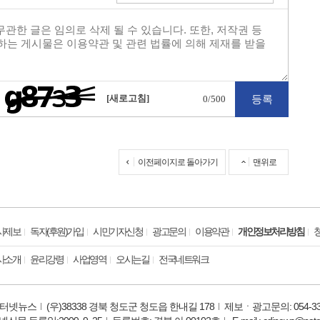
[새로고침]
0
/500
이전페이지로 돌아가기
맨위로
사제보
독자(후원)가입
시민기자신청
광고문의
이용약관
개인정보처리방침
사소개
윤리강령
사업영역
오시는길
전국네트워크
터넷뉴스
(우)38338 경북 청도군 청도읍 한내길 178
제보ㆍ광고문의: 054-331