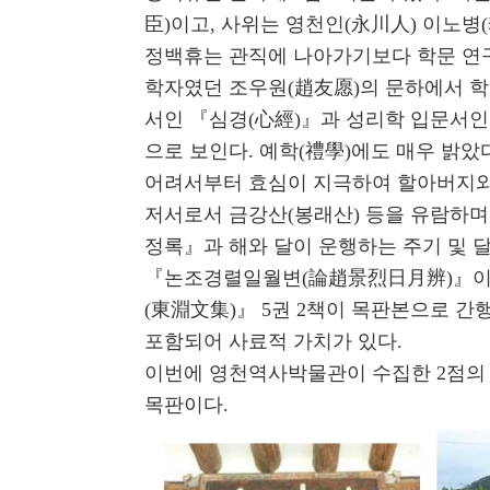
臣)이고, 사위는 영천인(永川人) 이노병
정백휴는 관직에 나아가기보다 학문 연구
학자였던 조우원(趙友愿)의 문하에서 학
서인 『심경(心經)』과 성리학 입문서인
으로 보인다. 예학(禮學)에도 매우 밝았
어려서부터 효심이 지극하여 할아버지와 
저서로서 금강산(봉래산) 등을 유람하며
정록』과 해와 달이 운행하는 주기 및 
『논조경렬일월변(論趙景烈日月辨)』이 
(東淵文集)』 5권 2책이 목판본으로 
포함되어 사료적 가치가 있다.
이번에 영천역사박물관이 수집한 2점의 목판
목판이다.