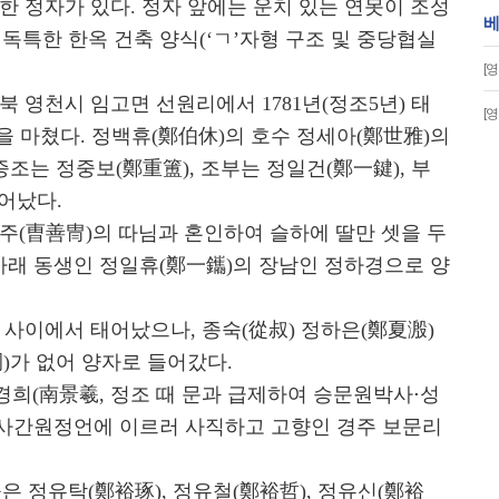
한 정자가 있다. 정자 앞에는 운치 있는 연못이 조성
베
독특한 한옥 건축 양식(‘ㄱ’자형 구조 및 중당협실
[
 영천시 임고면 선원리에서 1781년(정조5년) 태
[
 생을 마쳤다. 정백휴(鄭伯休)의 호수 정세아(鄭世雅)의
증조는 정중보(鄭重簠), 조부는 정일건(鄭一鍵), 부
어났다.
주(曺善冑)의 따님과 혼인하여 슬하에 딸만 셋을 두
 아래 동생인 정일휴(鄭一鑴)의 장남인 정하경으로 양
 사이에서 태어났으나, 종숙(從叔) 정하은(鄭夏溵)
)가 없어 양자로 들어갔다.
경희(南景羲, 정조 때 문과 급제하여 승문원박사⋅성
사간원정언에 이르러 사직하고 고향인 경주 보문리
은 정유탁(鄭裕琢), 정유철(鄭裕哲), 정유신(鄭裕