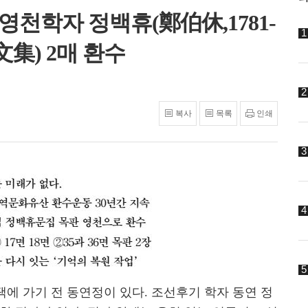
영천학자 정백휴(鄭伯休,1781-
文集) 2매 환수
복사
목록
인쇄
에 가기 전 동연정이 있다. 조선후기 학자 동연 정