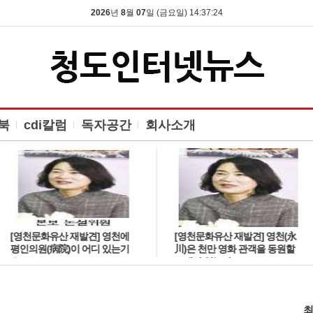
2026
년
8
월
07
일 (금요일) 14:37:25
북
cdi칼럼
독자공간
회사소개
[영천문화유산 재발견] 영천에
[영천문화유산 재발견] 영천(永
평인의원(病院)이 어디 있는기
川)은 천만 영화 관객을 동원할
요?
소재가 없는가?
최