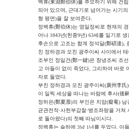
백휴(東淵鄭伯休)를 추모하기 위해 건립
되어 있으며, 근대기로 넘어가는 시기의 
형 평면)을 잘 보여준다.
정백휴(鄭伯休)는 영일정씨로 현재의 경북
어나 1843년(헌종9년) 63세를 일기로
후손으로 고조는 함계 정석달(鄭碩達), 
친 정하경과 모친 광주이씨 사이에서 태
조부인 정일건(鄭一鍵)은 창녕조씨 조선
고 아들이 없이 죽었다, 그리하여 바로
자로 들였다.
부친 정하경과 모친 광주이씨(廣州李氏)
이 일찍 세상을 떠나는 바람에 후사(後嗣
정하은(鄭夏溵)의 부인은 치암(癡菴) 남
균관전적⋅사헌부감찰⋅병조좌랑을 거쳐 
로 돌아왔다)의 첫째 따님이시다.
정백휴는 슬하에 3남 1녀를 두었다. 아들