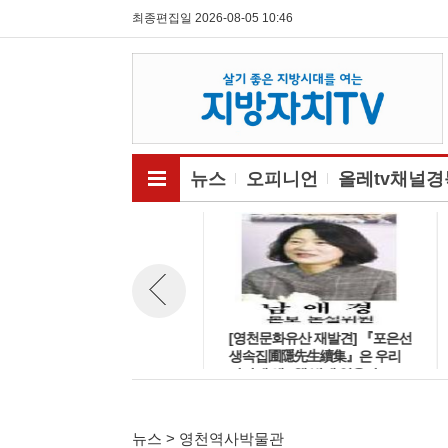
최종편집일 2026-08-05 10:46
전체메뉴보기
뉴스
오피니언
올레tv채널경
[영천문화유산 재발견] 『포은선
[영천문화유산 재발견] 『포은선
뉴스 이전보기
생속집圃隱先生續集』은 우리
생속집圃隱先生續集』은 우리
나라에 왜 2책 밖에 없을까? (2)
나라에 왜 2책 밖에 없을까?
뉴스 > 영천역사박물관