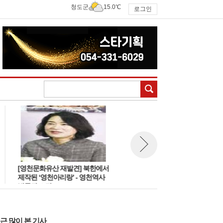
청도군
15.0℃
로그인
검색
[영천문화유산 재발견] 북한에서
[영천문화유산 재발견] 일본 레
뉴스 다음보기
제작된 ‘영천아리랑’ - 영천역사
코드 LP 바늘 끝에서 피어난 ‘영
박물관 소장
천아리랑’ 영천으로 온다.
근 많이 본 기사