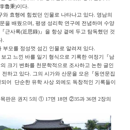
(李魯秉)이다.
와 효행에 힘썼던 인물로 나타나고 있다. 영남의
문을 배웠으며, 평생 성리학 연구에 전념하며 수양
『근사록(近思錄)』을 항상 곁에 두고 탐독했던 것
다.
부모를 정성껏 섬긴 인물로 알려져 있다.
 보고 느낀 바를 일기 형식으로 기록한 여정기『남
달의 크기 변화를 천문학적으로 조사하고 논한 글인
전하고 있다. 그의 시가와 산문을 모은『동연문집
간행되어 단순한 유학 사상 외에도 독창적인 기록들이
은 권지 5의 ① 17면 18면 ②35과 36면 2장의