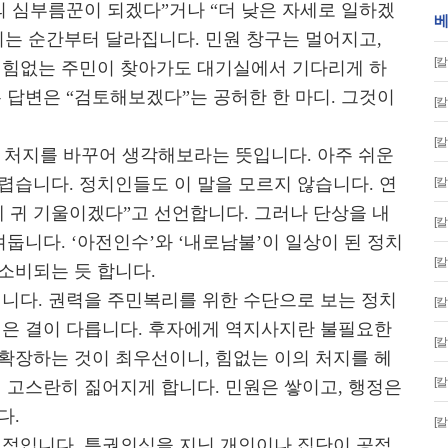
 심부름꾼이 되겠다”거나 “더 낮은 자세로 일하겠
베
쥐는 순간부터 달라집니다. 민원 창구는 멀어지고,
[
 힘없는 주민이 찾아가도 대기실에서 기다리게 하
 답변은 “검토해보겠다”는 공허한 한 마디. 그것이
[
[
 처지를 바꾸어 생각해보라는 뜻입니다. 아주 쉬운
렵습니다. 정치인들도 이 말을 모르지 않습니다. 연
[
에 귀 기울이겠다”고 선언합니다. 그러나 단상을 내
[
겨둡니다. ‘아전인수’와 ‘내로남불’이 일상이 된 정치
[
소비되는 듯 합니다.
입니다. 권력을 주민복리를 위한 수단으로 보는 정치
[
인은 결이 다릅니다. 후자에게 역지사지란 불필요한
[
확장하는 것이 최우선이니, 힘없는 이의 처지를 헤
[
 고스란히 짊어지게 합니다. 민원은 쌓이고, 행정은
다.
[
 점입니다. 특권의식을 지닌 개인이나 집단이 공적