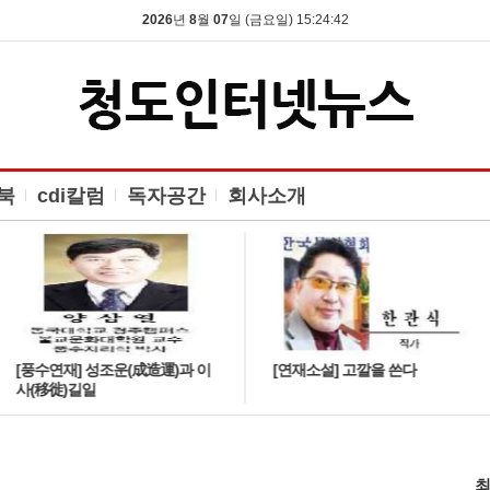
2026
년
8
월
07
일 (금요일) 15:24:43
북
cdi칼럼
독자공간
회사소개
[풍수연재] 성조운(成造運)과 이
[연재소설] 고깔을 쓴다
사(移徙)길일
최