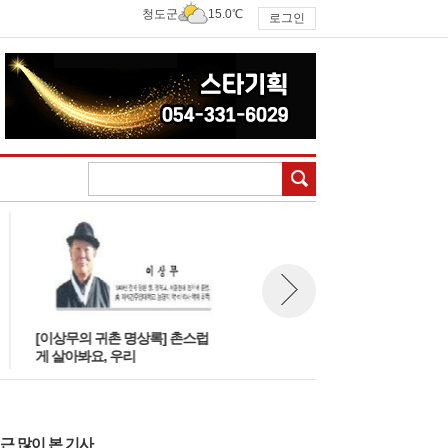
청도군
15.0℃
로그인
검색
[이상무의 귀촌 명상록] 촌스럽
[한방칼럼] 수박(2)
뉴스 다음보기
게 살아봐요, 우리
근 많이 본 기사