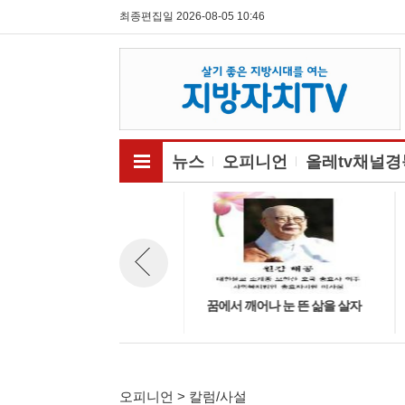
최종편집일 2026-08-05 10:46
전체메뉴보기
뉴스
오피니언
올레tv채널경
[데스크칼럼] 선관위 부실관리
꿈에서 깨어나 눈 뜬 삶을 살자
뉴스 이전보기
사태가 던지는 경고와 개혁의 길
오피니언 > 칼럼/사설