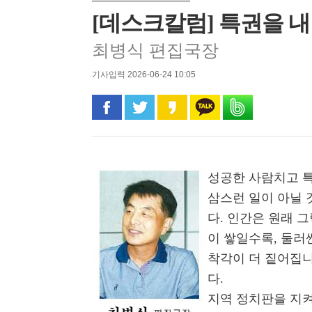
[데스크칼럼] 특권을 
최병식 편집국장
기사입력 2026-06-24 10:05
페이스북으로 공유
트위터로 공유
카카오 스토리로 공유
카카오톡으로 공유
밴드로 공유
성공한 사람치고 
삼스런 일이 아닐 
다. 인간은 원래 
이 쌓일수록, 둘러
착각이 더 짙어집니
다.
지역 정치판을 지켜