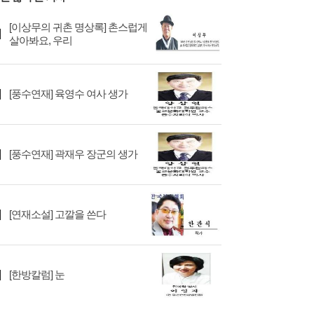
[이상무의 귀촌 명상록] 촌스럽게
살아봐요, 우리
[풍수연재] 육영수 여사 생가
[풍수연재] 곽재우 장군의 생가
[연재소설] 고깔을 쓴다
[한방칼럼] 눈