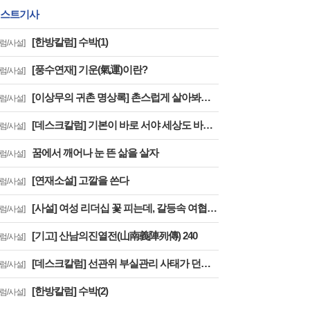
스트기사
[한방칼럼] 수박(1)
칼럼/사설]
[풍수연재] 기운(氣運)이란?
칼럼/사설]
[이상무의 귀촌 명상록] 촌스럽게 살아봐요, 우리
칼럼/사설]
[데스크칼럼] 기본이 바로 서야 세상도 바로 선다
칼럼/사설]
꿈에서 깨어나 눈 뜬 삶을 살자
칼럼/사설]
[연재소설] 고깔을 쓴다
칼럼/사설]
[사설] 여성 리더십 꽃 피는데, 갈등속 여협 해결책 없나
칼럼/사설]
[기고] 산남의진열전(山南義陣列傳) 240
칼럼/사설]
[데스크칼럼] 선관위 부실관리 사태가 던지는 경고와 개혁의 길
칼럼/사설]
[한방칼럼] 수박(2)
칼럼/사설]