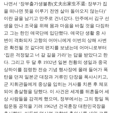
나면서 ‘장부출가생불환(丈夫出家生不還: 장부가 집
을 떠나면 뜻을 이루기 전엔 살아 돌아오지 않는다)’
이란 글을 남기고 만주로 건너갔다. 만주에서 김구 선
생을 만나 조국을 위해 몸과 마음을 바칠 것을 다짐하
고 그는 한인 애국단에 입단했다. 애국단 생활 중 사
변이 격화되자 고향의 어머니에게 이번의 상해 사변
은 확전될 것 같다며 편지를 보냈는데 어머니로부터
‘집은 걱정말고 너 갈 길을 가라’는 답을 받았다고 한
다. 그리고 두 달 후 1932년 일본 천황의 생일과 중국
상하이를 점령한 전승 기념 행사장에 몰래 들어가 폭
탄을 던져 일본군 대장과 거류민 단장을 폭사시키고,
군 지휘관들에게 중상을 입히는 거사를 치른 후 체포
되어 총살형을 당했다. 이 사건은 세계를 뒤흔들어 세
상 사람들을 감격케 했으며, 정부에서는 그의 항일 독
립운동 공적을 기려 1962년 건국훈장 대한민국장을