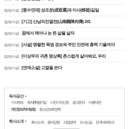
[풍수연재] 성조운(成造運)과 이사(移徙)길일
[칼럼/사설]
[기고] 산남의진열전(山南義陣列傳) 241
[칼럼/사설]
꿈에서 깨어나 눈 뜬 삶을 살자
[칼럼/사설]
[사설] 맹렬한 폭염 경보속 주민 안전에 총력 기울여야
[칼럼/사설]
[이상무의 귀촌 명상록] 촌스럽게 살아봐요, 우리
[칼럼/사설]
[연재소설] 고깔을 쓴다
[칼럼/사설]
독자공간
기사제보
독자(후원)가입
시민기자신청
광고문의
이용약관
개인정보처리방침
청소년보호정책
회사소개
회사소개
윤리강령
사업영역
오시는길
전국네트워크