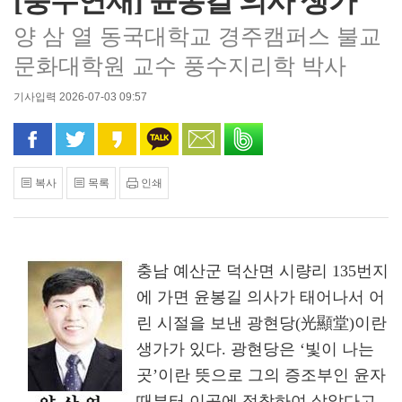
[풍수연재] 윤봉길 의사 생가
양 삼 열 동국대학교 경주캠퍼스 불교
문화대학원 교수 풍수지리학 박사
기사입력 2026-07-03 09:57
페이스북으로 공유
트위터로 공유
카카오 스토리로 공유
카카오톡으로 공유
문자로 공유
밴드로 공유
복사
목록
인쇄
충남 예산군 덕산면 시량리 135번지
에 가면 윤봉길 의사가 태어나서 어
린 시절을 보낸 광현당(光顯堂)이란
생가가 있다. 광현당은 ‘빛이 나는
곳’이란 뜻으로 그의 증조부인 윤자
때부터 이곳에 정착하여 살았다고