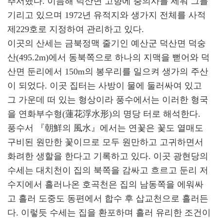
추서했다. 이듬해 덕산면 고향에 충의사를 세워 그를
기리고 있으며 1972년 유적지와 생가지 전체를 사적
제229호로 지정하여 관리하고 있다.
이곳의 산세는 금북정맥 줄기인 예산군 덕산면 덕숭
산(495.2m)에서 동북쪽으로 하나의 지맥을 뻗어와 덕
산면 둔리에서 150m의 봉우리를 일으켜 생가의 주산
이 되었다. 이곳 집터는 사방이 물에 둘러싸여 있고
그 가운데 떠 있는 형상이라 풍수에서는 이러한 형국
을 연화부수형(蓮花浮水形)의 명당 터로 해석한다.
풍수서 『朝鮮의 風水』에서는 연꽃은 꽃도 열매도
구비된 원만한 꽃이므로 모두 원만하고 고귀하면서
화려한 생할을 한다고 기록하고 있다. 이곳 광현당의
수세는 대치천이 집의 북쪽을 감싸고 흐르고 둔리 저
수지에서 흘러나온 호곡천은 집의 남동쪽을 에워싸
고 흘러 도중도 동편에서 합수 후 삽교천으로 흘러든
다. 이렇듯 수세는 집을 환포하며 흘러 유리한 조건이