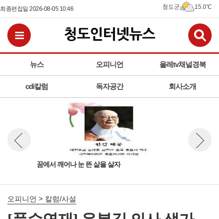
청도군
15.0℃
최종편집일 2026-08-05 10:46
검
전체메뉴보기
뉴스
오피니언
올레tv채널경북
cdi칼럼
독자공간
회사소개
경고와
꿈에서 깨어나 눈 뜬 삶을 살자
[풍
뉴스 이전보기
뉴스 다
오피니언 > 칼럼/사설