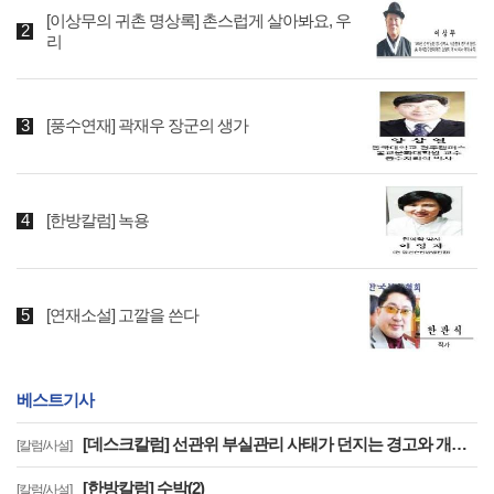
[이상무의 귀촌 명상록] 촌스럽게 살아봐요, 우
리
[풍수연재] 곽재우 장군의 생가
[한방칼럼] 녹용
[연재소설] 고깔을 쓴다
베스트기사
[데스크칼럼] 선관위 부실관리 사태가 던지는 경고와 개혁의 길
[칼럼/사설]
[한방칼럼] 수박(2)
[칼럼/사설]