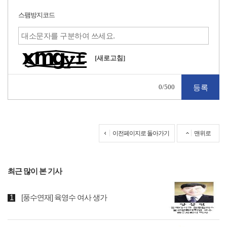
스팸방지코드
[새로고침]
0
/500
이전페이지로 돌아가기
맨위로
최근 많이 본 기사
[풍수연재] 육영수 여사 생가