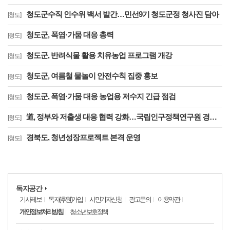
청도군수직 인수위 백서 발간…민선9기 청도군정 청사진 담아
[청도]
청도군, 폭염·가뭄 대응 총력
[청도]
청도군, 반려식물 활용 치유농업 프로그램 개강
[청도]
청도군, 여름철 물놀이 안전수칙 집중 홍보
[청도]
청도군, 폭염·가뭄 대응 농업용 저수지 긴급 점검
[청도]
道, 정부와 저출생 대응 협력 강화…국립인구정책연구원 경북 유치 건의
[청도]
경북도, 청년성장프로젝트 본격 운영
[청도]
독자공간
기사제보
독자(후원)가입
시민기자신청
광고문의
이용약관
개인정보처리방침
청소년보호정책