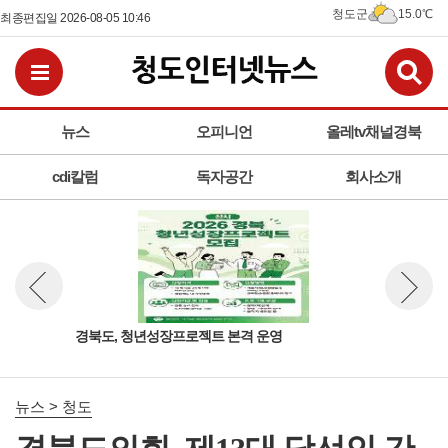
청도군
15.0℃
최종편집일 2026-08-05 10:46
검
전체메뉴보기
뉴스
오피니언
올레tv채널경북
cdi칼럼
독자공간
회사소개
책연
경북도, 청년성장프로젝트 본격 운영
청도
뉴스 이전보기
뉴스 다
사진
뉴스 > 청도