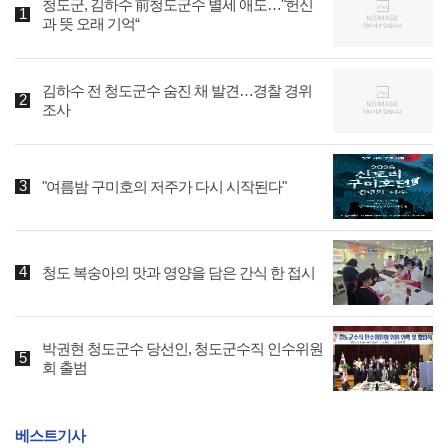
청도군, 김하수 前청도군수 별세 애도…"헌신
과 뜻 오래 기억“
김하수 전 청도군수 숨진 채 발견…경찰 경위
조사
"여름밤 구미호의 저주가 다시 시작된다"
청도 복숭아의 맛과 영양을 담은 간식 한 접시
박권현 청도군수 당선인, 청도군수직 인수위원
회 출범
베스트기사