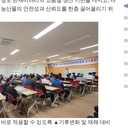
 청도 한재미나리의 고품질 생산 기반을 다지고
,
나
베
 농산물의 안전성과 신뢰도를 한층 끌어올리기 위
[청
[청
[청
[청
[청
[청
[청
 바로 적용할 수 있도록
▲
기후변화 및 재해 대비