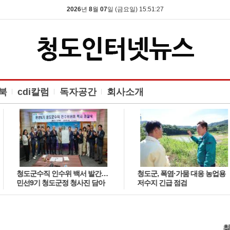
2026
년
8
월
07
일 (금요일) 15:51:27
북
cdi칼럼
독자공간
회사소개
청도군수직 인수위 백서 발간…
청도군, 폭염·가뭄 대응 농업용
민선9기 청도군정 청사진 담아
저수지 긴급 점검
최