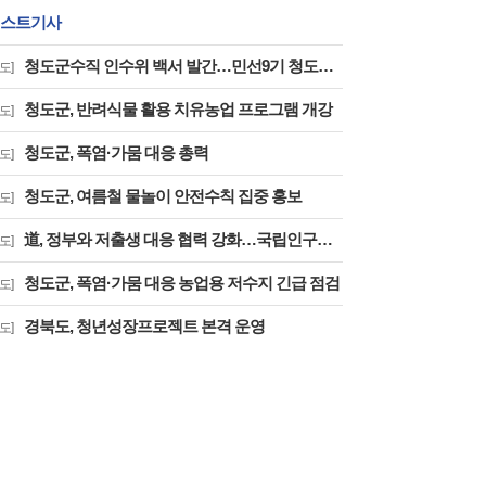
스트기사
청도군수직 인수위 백서 발간…민선9기 청도군정 청사진 담아
도]
청도군, 반려식물 활용 치유농업 프로그램 개강
도]
청도군, 폭염·가뭄 대응 총력
도]
청도군, 여름철 물놀이 안전수칙 집중 홍보
도]
道, 정부와 저출생 대응 협력 강화…국립인구정책연구원 경북 유치 건의
도]
청도군, 폭염·가뭄 대응 농업용 저수지 긴급 점검
도]
경북도, 청년성장프로젝트 본격 운영
도]