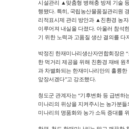
시설관리
▲
맞춤형 병해충 방제 기술 등
행됐다
.
특히
,
국립농산물품질관리원 경
리적표시제 관리 방안과
▲
친환경 농자
이루어져 내실을 다졌다
.
아울러 참석한
기 위한 노력과 고품질 생산 결의를 다
박정진 한재미나리생산자연합회장은
“
한 먹거리 제공을 위해 친환경 재배 원
과 차별화되는 한재미나리만의 훌륭한 
앞장서겠다
”
고 강조했다
.
청도군 관계자는
“
기후변화 등 급변하는
미나리의 위상을 지켜주시는 농가분들
미나리의 명품화와 농가 소득 증대를 
한편
,
청도 한재미나리는 맑고 깨끗한 