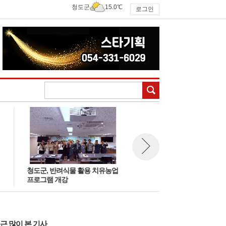
청도군
15.0℃
로그인
검색
청도군, 반려식물 활용 치유농업
청도군, 폭염·가뭄 대응 총력
뉴스 다음보기
프로그램 개강
근 많이 본 기사