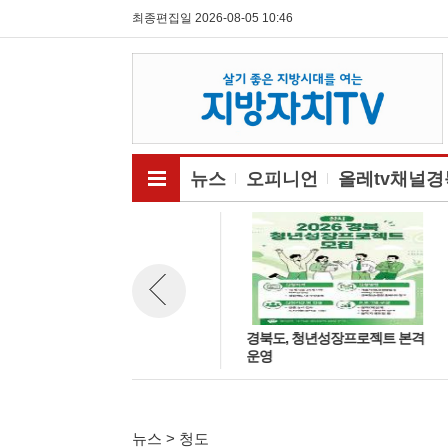
최종편집일 2026-08-05 10:46
전체메뉴보기
뉴스
오피니언
올레tv채널경
道, 정부와 저출생 대응 협력 강
경북도, 청년성장프로젝트 본격
뉴스 이전보기
화…국립인구정책연구원 경북
운영
유치 건의
뉴스 > 청도