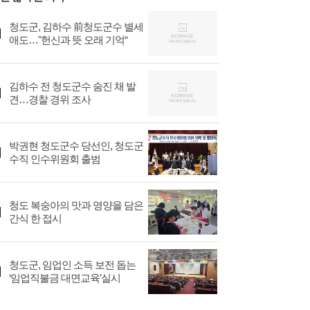
청도군, 김하수 前청도군수 별세
애도…"헌신과 뜻 오래 기억“
김하수 전 청도군수 숨진 채 발
견…경찰 경위 조사
박권현 청도군수 당선인, 청도군
수직 인수위원회 출범
청도 복숭아의 맛과 영양을 담은
간식 한 접시
청도군, 임업인 소득 보전 돕는
‘임업직불금 대면교육’실시